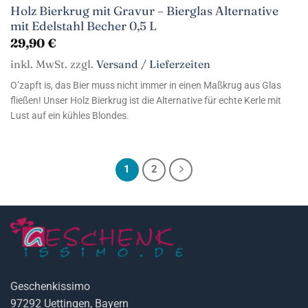
Holz Bierkrug mit Gravur – Bierglas Alternative
mit Edelstahl Becher 0,5 L
29,90
€
inkl. MwSt. zzgl.
Versand / Lieferzeiten
O’zapft is, das Bier muss nicht immer in einen Maßkrug aus Glas
fließen! Unser Holz Bierkrug ist die Alternative für echte Kerle mit
Lust auf ein kühles Blondes.
1
2
Geschenkissimo
97292 Uettingen, Bayern