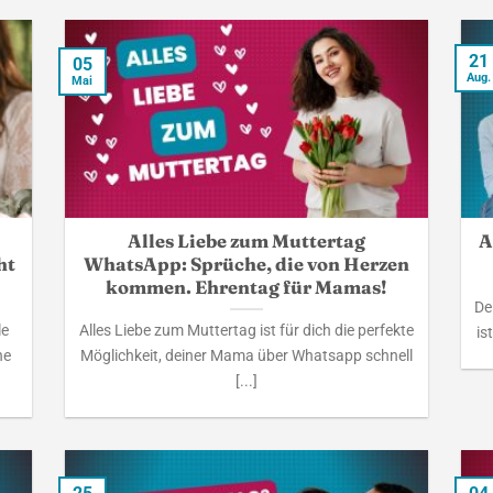
21
05
Aug.
Mai
Alles Liebe zum Muttertag
A
ht
WhatsApp: Sprüche, die von Herzen
kommen. Ehrentag für Mamas!
De
le
Alles Liebe zum Muttertag ist für dich die perfekte
is
he
Möglichkeit, deiner Mama über Whatsapp schnell
[...]