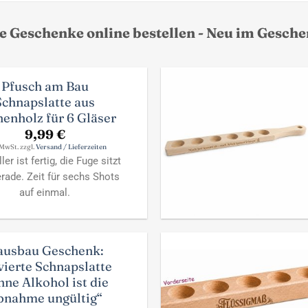
te Geschenke online bestellen - Neu im Gesch
Pfusch am Bau
Schnapslatte aus
enholz für 6 Gläser
9,99
€
 MwSt. zzgl.
Versand / Lieferzeiten
ler ist fertig, die Fuge sitzt
erade. Zeit für sechs Shots
auf einmal.
ausbau Geschenk:
vierte Schnapslatte
ne Alkohol ist die
bnahme ungültig“