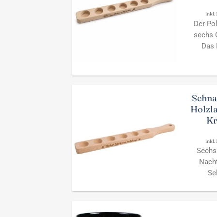
inkl.
Der Pol
sechs G
Das 
Schna
Holzla
Kr
inkl.
Sechs 
Nacht
Se