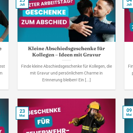
25
04
Juli
Juli
e
Kleine Abschiedsgeschenke für
Kollegen – Ideen mit Gravur
est
Finde kleine Abschiedsgeschenke für Kollegen, die
Fi
em
mit Gravur und persönlichem Charme in
Erinnerung bleiben! Ein [...]
09
23
Mai
Mai