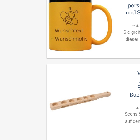
pers
und S
inkl.
Sie gre
dieser
Buc
inkl.
Sechs S
auf de