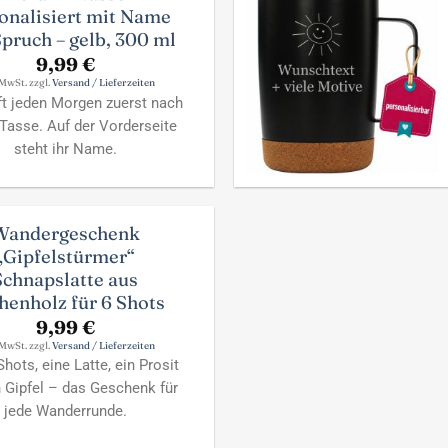
onalisiert mit Name
pruch – gelb, 300 ml
9,99
€
 MwSt. zzgl.
Versand / Lieferzeiten
ift jeden Morgen zuerst nach
 Tasse. Auf der Vorderseite
steht ihr Name.
Wandergeschenk
„Gipfelstürmer“
Schnapslatte aus
henholz für 6 Shots
9,99
€
 MwSt. zzgl.
Versand / Lieferzeiten
hots, eine Latte, ein Prosit
n Gipfel – das Geschenk für
jede Wanderrunde.