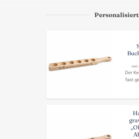
Personalisier
Buch
inkl.
Der Kel
fast g
H
gra
„Oh
A