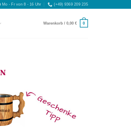
Mo - Fr von 8 - 16 Uhr
(+49) 9369 209 235
0
Warenkorb /
0,00
€
EN