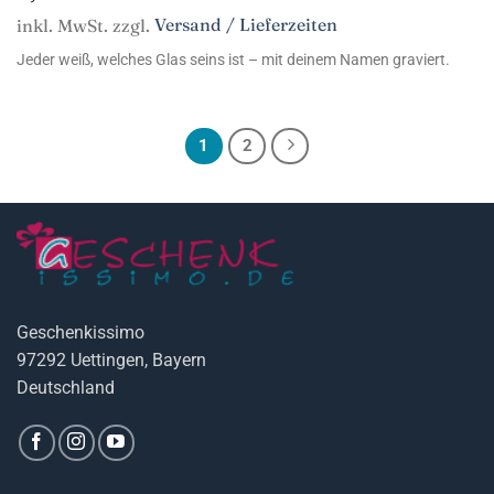
inkl. MwSt. zzgl.
Versand / Lieferzeiten
Jeder weiß, welches Glas seins ist – mit deinem Namen graviert.
1
2
Geschenkissimo
97292 Uettingen, Bayern
Deutschland