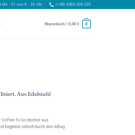
Mo - Fr von 8 - 16 Uhr
(+49) 9369 209 235
0
Warenkorb /
0,00
€
isiert. Aus Edelstahl
r Coffee-To-Go Becher aus
 begleitet stilvoll durch den Alltag.