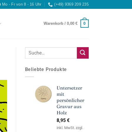
Mo - Fr von 8 - 16 Uhr
(+49) 9369 209 235
0
Warenkorb /
0,00
€
Beliebte Produkte
Untersetzer
mit
persönlicher
Gravur aus
Holz
8,95
€
inkl. MwSt. zzgl.