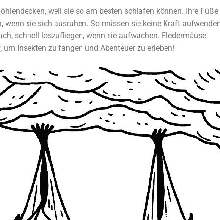
hlendecken, weil sie so am besten schlafen können. Ihre Füße
en, wenn sie sich ausruhen. So müssen sie keine Kraft aufwenden
auch, schnell loszufliegen, wenn sie aufwachen. Fledermäuse
, um Insekten zu fangen und Abenteuer zu erleben!