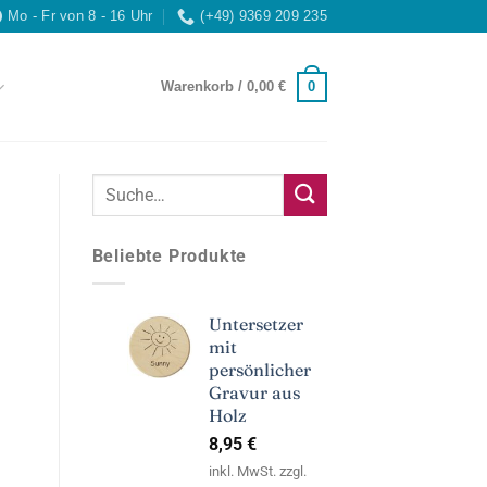
Mo - Fr von 8 - 16 Uhr
(+49) 9369 209 235
0
Warenkorb /
0,00
€
Beliebte Produkte
Untersetzer
mit
persönlicher
Gravur aus
Holz
8,95
€
inkl. MwSt. zzgl.