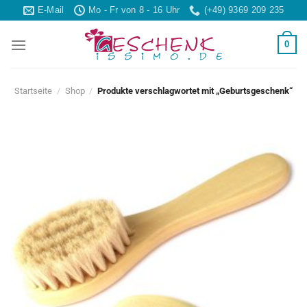
Skip
E-Mail
Mo - Fr von 8 - 16 Uhr
(+49) 9369 209 235
to
content
0
Startseite
/
Shop
/
Produkte verschlagwortet mit „Geburtsgeschenk“