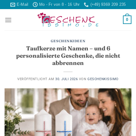
Skip
E-Mail
Mo - Fr von 8 - 16 Uhr
(+49) 9369 209 235
to
content
0
GESCHENKIDEEN
Taufkerze mit Namen – und 6
personalisierte Geschenke, die nicht
abbrennen
VERÖFFENTLICHT AM
30. JULI 2026
VON
GESCHENKISSIMO