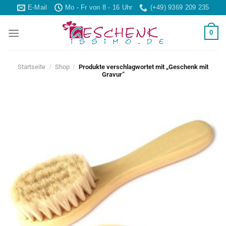
Skip
E-Mail
Mo - Fr von 8 - 16 Uhr
(+49) 9369 209 235
to
content
0
Startseite
/
Shop
/
Produkte verschlagwortet mit „Geschenk mit
Gravur“