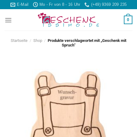
Skip
E-Mail
Mo - Fr von 8 - 16 Uhr
(+49) 9369 209 235
to
content
0
Startseite
/
Shop
/
Produkte verschlagwortet mit „Geschenk mit
Spruch“