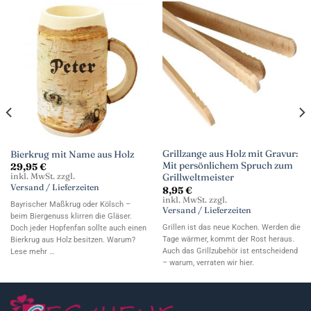
Grillzange aus Holz mit Gravur:
Bierkrug mit Name aus Holz
Mit persönlichem Spruch zum
29,95
€
inkl. MwSt. zzgl.
Grillweltmeister
Versand / Lieferzeiten
8,95
€
inkl. MwSt. zzgl.
Bayrischer Maßkrug oder Kölsch –
Versand / Lieferzeiten
beim Biergenuss klirren die Gläser.
Grillen ist das neue Kochen. Werden die
Doch jeder Hopfenfan sollte auch einen
Tage wärmer, kommt der Rost heraus.
Bierkrug aus Holz besitzen. Warum?
Auch das Grillzubehör ist entscheidend
Lese mehr …
– warum, verraten wir hier.