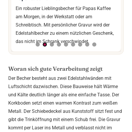
affee
Ob Frühstückstisch, Sofa oder Homeoffice:
Für all
Dieser Becher trägt den Familiennamen sichtbar
Der Be
d der
durch den Alltag. Die Gravur macht ihn zu einem
Kaffe
schenk,
warmen Geschenk für Zuhause, Einzug,
oder a
Weihnachten oder gemeinsame
und Gi
Familienmomente.
Woran sich gute Verarbeitung zeigt
Der Becher besteht aus zwei Edelstahlwänden mit
Luftschicht dazwischen. Diese Bauweise hält Wärme
und Kälte deutlich länger als eine einfache Tasse. Der
Korkboden setzt einen warmen Kontrast zum weißen
Metall. Der Schiebedeckel aus Kunststoff sitzt fest und
gibt die Trinköffnung mit einem Schub frei. Die Gravur