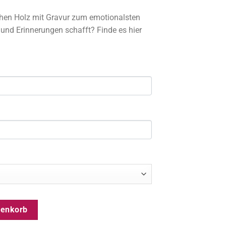
chen Holz mit Gravur zum emotionalsten
und Erinnerungen schafft? Finde es hier
rsonalisiertes Geschenk für Frauen Menge
renkorb