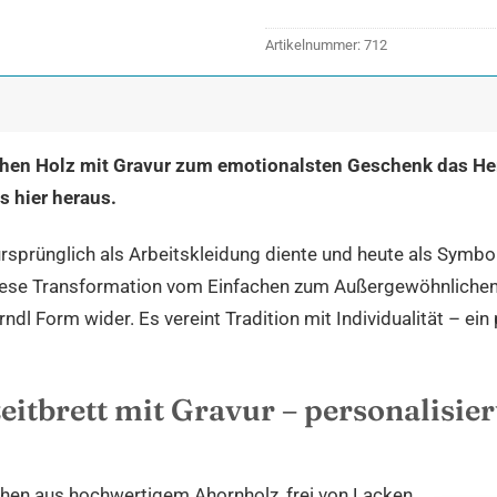
Artikelnummer:
712
chen Holz mit Gravur zum emotionalsten Geschenk das He
s hier heraus.
rsprünglich als Arbeitskleidung diente und heute als Symb
iese Transformation vom Einfachen zum Außergewöhnlichen
rndl Form wider. Es vereint Tradition mit Individualität – e
eitbrett mit Gravur – personalisie
ttchen aus hochwertigem Ahornholz, frei von Lacken