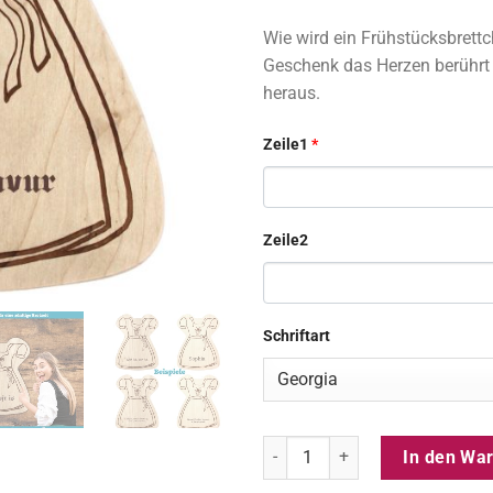
Wie wird ein Frühstücksbrett
Geschenk das Herzen berührt 
heraus.
Zeile1
*
Zeile2
Schriftart
Frühstücksbrettchen Dirndl - pe
In den Wa