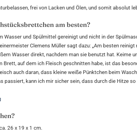
naturbelassen, frei von Lacken und Ölen, und somit absolut l
ühstücksbrettchen am besten?
em Wasser und Spülmittel gereinigt und nicht in der Spülm
reinermeister Clemens Müller sagt dazu: „Am besten reinig
eißem Wasser direkt, nachdem man sie benutzt hat. Keime u
 Brett, auf dem ich Fleisch geschnitten habe, ist das beso
Fleisch auch daran, dass kleine weiße Pünktchen beim Wasc
s passiert, kann ich mir sicher sein, dass durch die Hitze s
g
chen?
a. 26 x 19 x 1 cm.