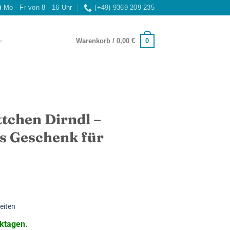
Mo - Fr von 8 - 16 Uhr
(+49) 9369 209 235
0
Warenkorb /
0,00
€
tchen Dirndl –
es Geschenk für
eiten
ktagen.