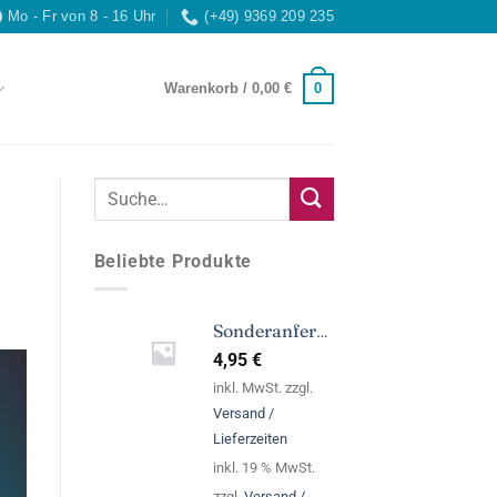
Mo - Fr von 8 - 16 Uhr
(+49) 9369 209 235
0
Warenkorb /
0,00
€
Beliebte Produkte
Sonderanfertigung
4,95
€
inkl. MwSt. zzgl.
Versand /
Lieferzeiten
inkl. 19 % MwSt.
zzgl.
Versand /