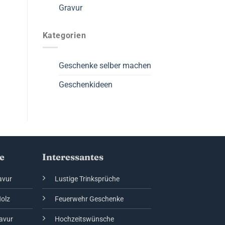
Gravur
Kategorien
Geschenke selber machen
Geschenkideen
e
Interessantes
avur
Lustige Trinksprüche
Holz
Feuerwehr Geschenke
avur
Hochzeitswünsche