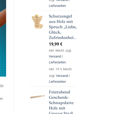
Lieferzeiten
Schutzengel
aus Holz mit
Spruch „Liebe,
Glück,
Zufriedenheit“
19,99
€
inkl. MwSt. zzgl.
Versand /
Lieferzeiten
inkl. 19 % MwSt.
zzgl.
Versand /
Lieferzeiten
In
Feierabend
Geschenk:
on
Schnapslatte
Holz mit
Gravur für 6