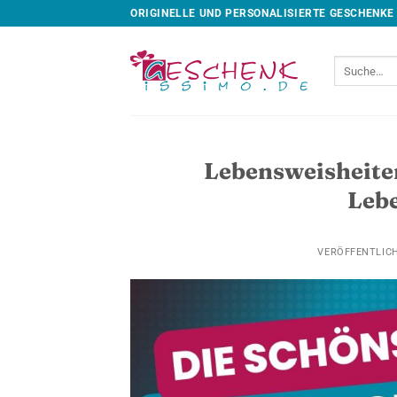
Skip
ORIGINELLE UND PERSONALISIERTE GESCHENKE
to
content
Suche
nach:
Lebensweisheiten
Leb
VERÖFFENTLIC