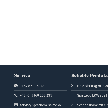
Service
Beliebte Produkt
0157 5711 6973
Holz Bierkrug mit Gr
+49 (0) 9369 209 235
Spielzeug LKW aus 
service@geschenkissimo.de
Schnapsbank mit Gr