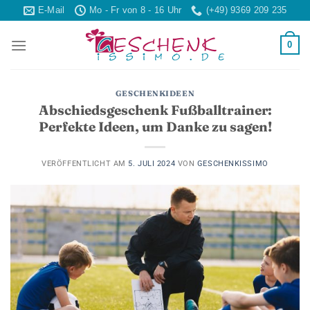
Skip
E-Mail
Mo - Fr von 8 - 16 Uhr
(+49) 9369 209 235
to
content
0
GESCHENKIDEEN
Abschiedsgeschenk Fußballtrainer:
Perfekte Ideen, um Danke zu sagen!
VERÖFFENTLICHT AM
5. JULI 2024
VON
GESCHENKISSIMO