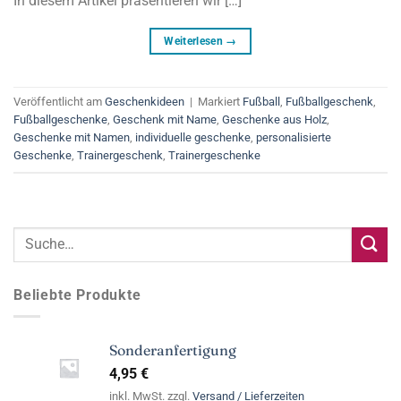
In diesem Artikel präsentieren wir […]
Weiterlesen
→
Veröffentlicht am
Geschenkideen
|
Markiert
Fußball
,
Fußballgeschenk
,
Fußballgeschenke
,
Geschenk mit Name
,
Geschenke aus Holz
,
Geschenke mit Namen
,
individuelle geschenke
,
personalisierte
Geschenke
,
Trainergeschenk
,
Trainergeschenke
Beliebte Produkte
Sonderanfertigung
4,95
€
inkl. MwSt. zzgl.
Versand / Lieferzeiten