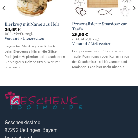
Personalisierte Spardose zur
Bierkrug mit Name aus Holz
Taufe
29,95
€
inkl. MwSt. zzgl.
26,95
€
Versand / Lieferzeiten
inkl. MwSt. zzgl.
Versand / Lieferzeiten
Bayrischer Maßkrug oder Kölsch –
Eine personalisierte Spardose zur
beim Biergenuss klirren die Gläser.
Taufe, Kommunion oder Konfirmation –
Doch jeder Hopfenfan sollte auch einen
der Geschenkartikel für Jungen und
Bierkrug aus Holz besitzen. Warum?
Mädchen. Lese hier mehr über sie...
Lese mehr …
Geschenkissimo
97292 Uettingen, Bayern
Deutschland