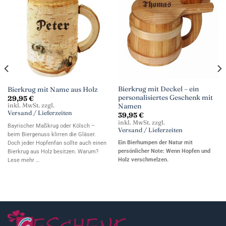
Bierkrug mit Deckel – ein
Bierkrug mit Name aus Holz
personalisiertes Geschenk mit
29,95
€
inkl. MwSt. zzgl.
Namen
Versand / Lieferzeiten
39,95
€
inkl. MwSt. zzgl.
Bayrischer Maßkrug oder Kölsch –
Versand / Lieferzeiten
beim Biergenuss klirren die Gläser.
Ein Bierhumpen der Natur mit
Doch jeder Hopfenfan sollte auch einen
persönlicher Note: Wenn Hopfen und
Bierkrug aus Holz besitzen. Warum?
Holz verschmelzen.
Lese mehr …