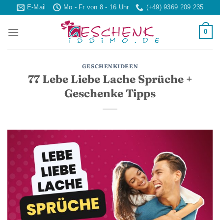
Skip
E-Mail
Mo - Fr von 8 - 16 Uhr
(+49) 9369 209 235
to
content
0
GESCHENKIDEEN
77 Lebe Liebe Lache Sprüche +
Geschenke Tipps