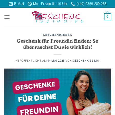
Skip
E-Mail
Mo - Fr von 8 - 16 Uhr
(+49) 9369 209 235
to
content
0
GESCHENKIDEEN
Geschenk für Freundin finden: So
überraschst Du sie wirklich!
VERÖFFENTLICHT AM
9. MAI 2025
VON
GESCHENKISSIMO