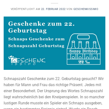
VERÖFFENTLICHT AM
22. FEBRUAR 2022
VON
GESCHENKISSIMO
Schnapszahl Geschenke zum 22. Geburtstag gesucht? Wir
haben für Mann und Frau das richtige Präsent. Jedes mit
einer Besonderheit. Der Ursprung des Wortes Schnapszahl
liegt wahrscheinlich bei den Kneipenspielen. In so mancher
lustigen Runde musste ein Spieler ein Schnaps ausgeben,