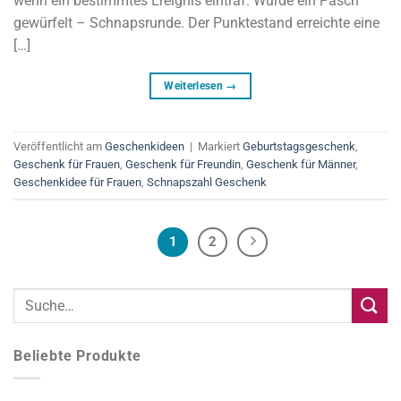
wenn ein bestimmtes Ereignis eintraf. Wurde ein Pasch
gewürfelt – Schnapsrunde. Der Punktestand erreichte eine
[…]
Weiterlesen
→
Veröffentlicht am
Geschenkideen
|
Markiert
Geburtstagsgeschenk
,
Geschenk für Frauen
,
Geschenk für Freundin
,
Geschenk für Männer
,
Geschenkidee für Frauen
,
Schnapszahl Geschenk
1
2
Beliebte Produkte