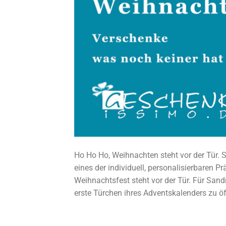
Ho Ho Ho, Weihnachten steht vor der Tür.
eines der individuell, personalisierbaren P
Weihnachtsfest steht vor der Tür. Für Sand
erste Türchen ihres Adventskalenders zu öf