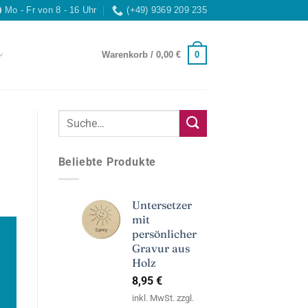
Mo - Fr von 8 - 16 Uhr
(+49) 9369 209 235
0
Warenkorb /
0,00
€
Beliebte Produkte
Untersetzer
mit
persönlicher
Gravur aus
Holz
8,95
€
inkl. MwSt. zzgl.