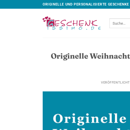
Skip
ORIGINELLE UND PERSONALISIERTE GESCHENKE
to
content
Suche
nach:
Originelle Weihnach
VERÖFFENTLICH