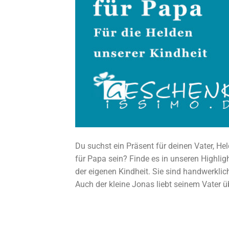
Du suchst ein Präsent für deinen Vater, He
für Papa sein? Finde es in unseren Highlig
der eigenen Kindheit. Sie sind handwerkli
Auch der kleine Jonas liebt seinem Vater üb